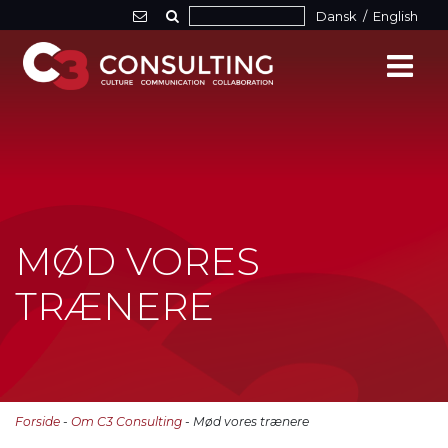
Dansk
/
English
MØD VORES
TRÆNERE
Forside
-
Om C3 Consulting
- Mød vores trænere