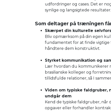
udfordringer og cases. Det er nog
synlige og langsigtede resultater
Som deltager på træningen får
Skærpet din kulturelle selvfors
Bliv opmærksom på din egen kultu
fundamentet for at finde vigtige
håndtere dem konstruktivt.
Styrket kommunikation og sam
Lær hvordan du kommunikerer me
brasilianske kolleger og forretni
tillidsfulde relationer, så I samm
Viden om typiske faldgruber, n
undgår dem
Kend de typiske faldgruber, når d
opgaver eller forhandler kontra