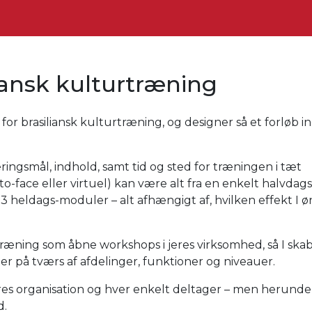
iansk kulturtræning
for brasiliansk kulturtræning, og designer så et forløb i
ingsmål, indhold, samt tid og sted for træningen i tæt
-face eller virtuel) kan være alt fra en enkelt halvdags
3 heldags-moduler – alt afhængigt af, hvilken effekt I ø
træning som åbne workshops i jeres virksomhed, så I ska
er på tværs af afdelinger, funktioner og niveauer.
eres organisation og hver enkelt deltager – men herunde
d.