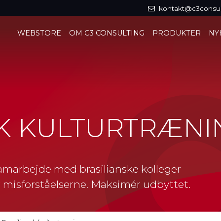
kontakt@c3consul
WEBSTORE
OM C3 CONSULTING
PRODUKTER
NY
SK KULTURTRÆNI
amarbejde med brasilianske kolleger
 misforståelserne. Maksimér udbyttet.