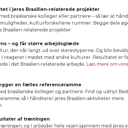
tet i jeres Brasilien-relaterede projekter
med brasilianske kolleger eller partnere – så lær at hån
 muligheder, kulturforskellene rummer. Begge dele øg
es Brasilien-relaterede projekter.
gens – og får større arbejdsglæde
ultur, der når langt ud over stereotyperne. Og bliv bevid
I reagerer i mødet med andre kulturer. Resultatet er f
æde i det Brasilien-relaterede arbejde.
Læs mere om vor
bygger en fælles referenceramme
d brasilianske kolleger og partnere. Find og udnyt Bes
ceramme, så I håndterer jeres Brasilien-aktiviteter mere
n.
ultater af træningen
 træningen, og I arbejder hele vejen igennem med jeres 