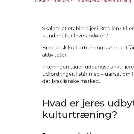
Forside
-
Produkter
-
Landespecifik kulturtræning
-
Skal I til at etablere jer i Brasilien? E
kunder eller leverandører?
Brasiliansk kulturtræning sikrer, at I 
aktiviteter.
Træningen tager udgangspunkt i jeres 
udfordringer, I står med – uanset om I h
det brasilianske marked.
Hvad er jeres udbyt
kulturtræning?