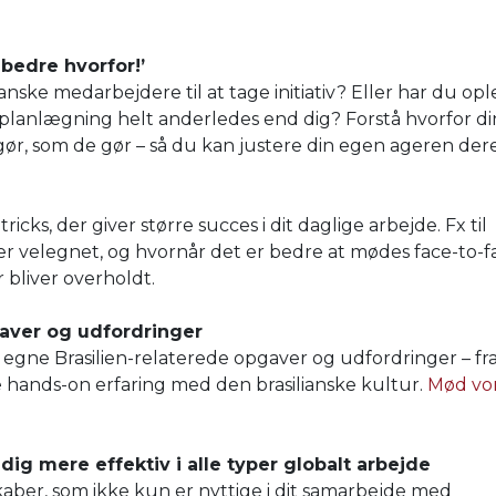
 bedre hvorfor!’
ianske medarbejdere til at tage initiativ? Eller har du opl
år planlægning helt anderledes end dig? Forstå hvorfor d
gør, som de gør – så du kan justere din egen ageren dere
ricks, der giver større succes i dit daglige arbejde. Fx til
er velegnet, og hvornår det er bedre at mødes face-to-f
r bliver overholdt.
gaver og udfordringer
 egne Brasilien-relaterede opgaver og udfordringer – fr
 hands-on erfaring med den brasilianske kultur.
Mød vo
dig mere effektiv i alle typer globalt arbejde
aber, som ikke kun er nyttige i dit samarbejde med