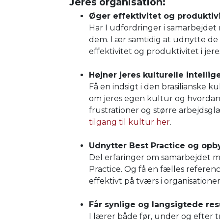
Jeres organisation:
Øger effektivitet og produktivi
Har I udfordringer i samarbejdet 
dem. Lær samtidig at udnytte de
effektivitet og produktivitet i jer
Højner jeres kulturelle intelli
Få en indsigt i den brasilianske k
om jeres egen kultur og hvordan 
frustrationer og større arbejdsgl
tilgang til kultur her
.
Udnytter Best Practice og op
Del erfaringer om samarbejdet me
Practice. Og få en fælles referen
effektivt på tværs i organisatione
Får synlige og langsigtede res
I lærer både før, under og efter