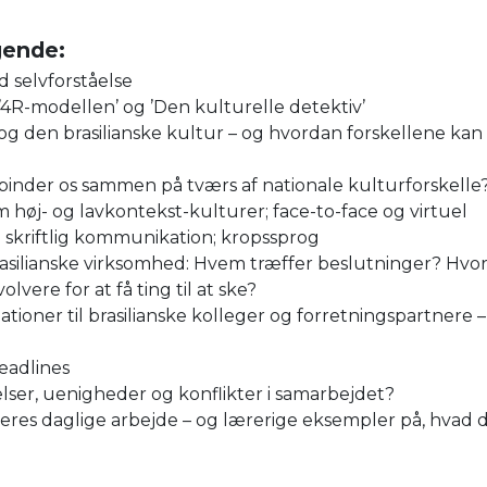
gende:
 selvforståelse
 ’4R-modellen’ og ’Den kulturelle detektiv’
g den brasilianske kultur – og hvordan forskellene kan
binder os sammen på tværs af nationale kulturforskelle
høj- og lavkontekst-kulturer; face-to-face og virtuel
skriftlig kommunikation; kropssprog
rasilianske virksomhed: Hvem træffer beslutninger? Hvo
vere for at få ting til at ske?
ioner til brasilianske kolleger og forretningspartnere –
eadlines
ser, uenigheder og konflikter i samarbejdet?
jeres daglige arbejde – og lærerige eksempler på, hvad d