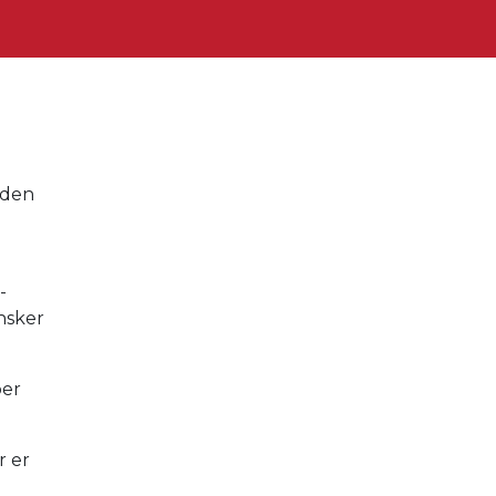
nden
-
nsker
ber
r er