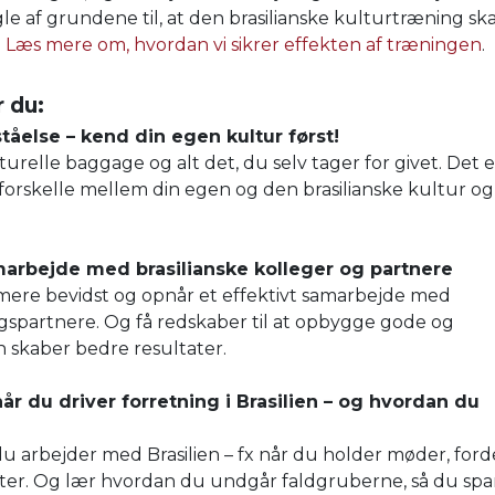
le af grundene til, at den brasilianske kulturtræning sk
.
Læs mere om, hvordan vi sikrer effekten af træningen
.
 du:
tåelse – kend din egen kultur først!
relle baggage og alt det, du selv tager for givet. Det e
 forskelle mellem din egen og den brasilianske kultur og
arbejde med brasilianske kolleger og partnere
re bevidst og opnår et effektivt samarbejde med
ngspartnere. Og få redskaber til at opbygge gode og
en skaber bedre resultater.
år du driver forretning i Brasilien – og hvordan du
u arbejder med Brasilien – fx når du holder møder, ford
kter. Og lær hvordan du undgår faldgruberne, så du spa