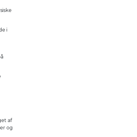
siske
e i
på
e
et af
øer og