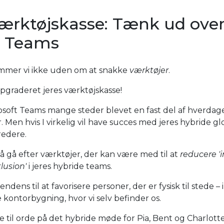
værktøjskasse: Tænk ud ove
t Teams
ommer vi ikke uden om at snakke
værktøjer
.
opgraderet jeres værktøjskasse!
oft Teams mange steder blevet en fast del af hverdag
en hvis I virkelig vil have succes med jeres hybride gl
redere.
så gå efter værktøjer, der kan være med til at
reducere 'i
klusion'
i jeres hybride teams.
ndens til at favorisere personer, der er fysisk til stede – i
kontorbygning, hvor vi selv befinder os.
il orde på det hybride møde for Pia, Bent og Charlotte