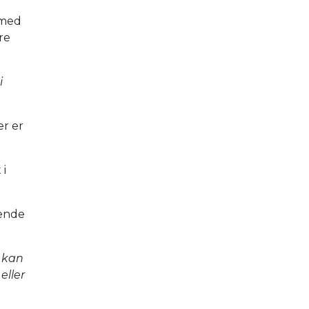
 med
re
i
er er
 i
dende
r kan
eller