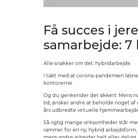
Få succes i jer
samarbejde: 7 
Alle snakker om det: hybridarbejde.
I takt med at corona-pandemien løsner 
kontorerne.
Og du genkender det sikkert: Mens n
tid, ønsker andre at beholde noget af 
års udbredte virtuelle hjemmearbejde
Så rigtig mange virksomheder står m
rammer for en ny, hybrid arbejdsform, 
mens andre arbejder helt eller delvist 