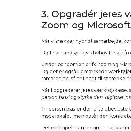
3. Opgradér jeres 
Zoom og Microsof
Når vi snakker hybridt samarbejde, k
Og I har sandsynligvis behov for at få 
Under pandemien er fx Zoom og Micros
Og det er også udmærkede værktøjer. M
samarbejde, så er I nødt til at tænke b
Når I opgraderer jeres værktøjskasse, 
person bias'
og
styrke den 'digitale in
'In-person bias' er den ofte ubevidste te
mødelokalet, men også i den konkrete 
Det er simpelthen nemmere at komme t