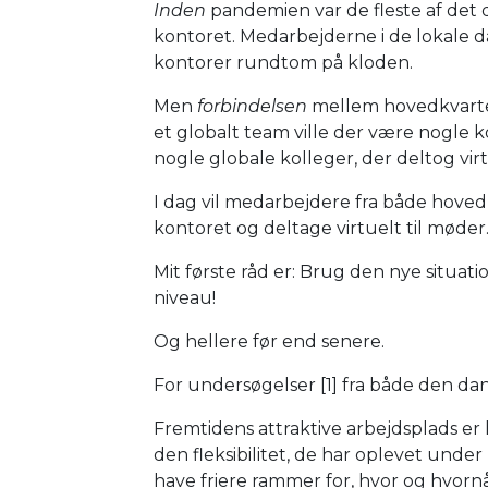
Inden
pandemien var de fleste af det 
kontoret. Medarbejderne i de lokale 
kontorer rundtom på kloden.
Men
forbindelsen
mellem hovedkvarter 
et globalt team ville der være nogle k
nogle globale kolleger, der deltog virt
I dag vil medarbejdere fra både hove
kontoret og deltage virtuelt til møder
Mit første råd er: Brug den nye situatio
niveau!
Og hellere før end senere.
For undersøgelser [1] fra både den da
Fremtidens attraktive arbejdsplads er
den fleksibilitet, de har oplevet und
have friere rammer for, hvor og hvorn