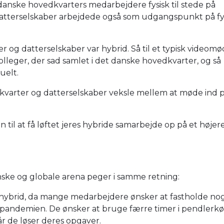
danske hovedkvarters medarbejdere fysisk til stede på
datterselskaber arbejdede også som udgangspunkt på fy
og datterselskaber var hybrid. Så til et typisk videomød
olleger, der sad samlet i det danske hovedkvarter, og så
uelt.
dkvarter og datterselskaber veksle mellem at møde ind 
.
n til at få løftet jeres hybride samarbejde op på et højer
nske og globale arena peger i samme retning:
 hybrid, da mange medarbejdere ønsker at fastholde nog
er pandemien. De ønsker at bruge færre timer i pendlerk
år de løser deres opgaver.