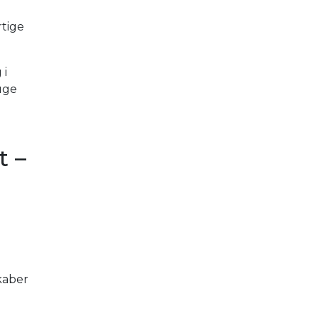
rtige
 i
ruge
t –
kaber