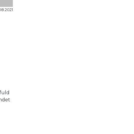
08.2021
fuld
andet