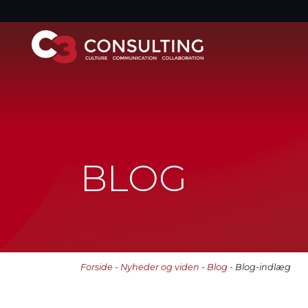
BLOG
Forside
-
Nyheder og viden
-
Blog
- Blog-indlæg