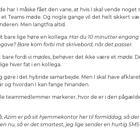
 har I måske fået den vane, at hvis I skal vende noget
il et Teams-møde. Og nogle gange vil det helt sikkert væ
nderen. Men langtfra altid.
tit bare lige høre en kollega:
Har du 10 minutter engang 
pgave? Bare kom forbi mit skrivebord, når det passer.
t bare fordi vi
mødes
, behøver det ikke være et
møde
. D
ige hiver fat i en kollega.
 gøre i det hybride samarbejde. Men I skal have afklaret
når og hvordan I kan fange hinanden.
 alle teammedlemmer markerer, hvor de er i den pågæl
, Azim er på sit hjemmekontor her til formiddag, så de
en nu, så er det smartest, jeg lige sender en hurtig SMS 