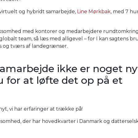
virtuelt og hybridt samarbejde,
Line Mørkbak
, med 7 hu
virksomhed med kontorer og medarbejdere rundtomkring
 globalt team, så læs med alligevel – for I kan sagtens b
ds og tværs af landegrænser.
 samarbejde ikke er noget ny
for at løfte det op på et
yt, vi har erfaringer at trække på!
virksomhed, der har hovedkvarter i Danmark og dattersels