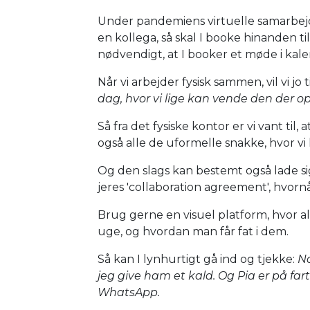
Under pandemiens virtuelle samarbejde
en kollega, så skal I booke hinanden t
nødvendigt, at I booker et møde i kale
Når vi arbejder fysisk sammen, vil vi jo 
dag, hvor vi lige kan vende den der o
Så fra det fysiske kontor er vi vant til, a
også alle de uformelle snakke, hvor vi l
Og den slags kan bestemt også lade sig
jeres 'collaboration agreement', hvor
Brug gerne en visuel platform, hvor
uge, og hvordan man får fat i dem.
Så kan I lynhurtigt gå ind og tjekke:
Nå
jeg give ham et kald. Og Pia er på fart
WhatsApp.